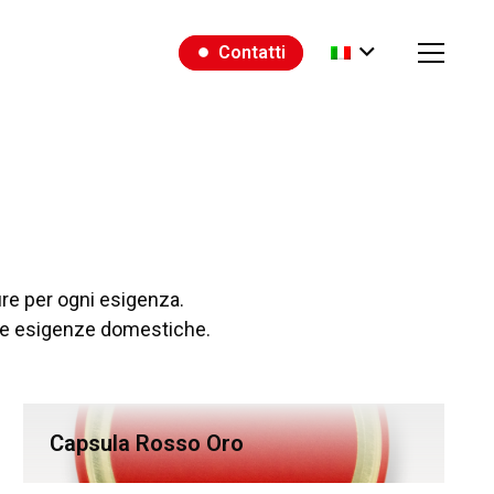
Contatti
fiber_manual_record
ure per ogni esigenza.
iate esigenze domestiche.
Capsula Rosso Oro