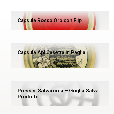
Capsula Rosso Oro con Flip
Capsula Api Casetta in Paglia
Pressini Salvaroma – Griglia Salva
Prodotto