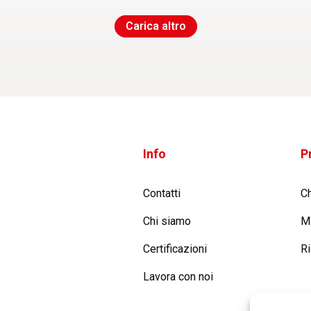
Carica altro
Info
P
Contatti
C
Chi siamo
M
Certificazioni
R
Lavora con noi