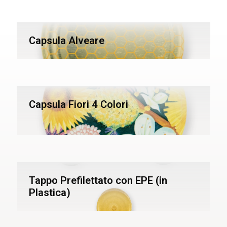
Capsula Alveare
Capsula Fiori 4 Colori
Tappo Prefilettato con EPE (in
Plastica)