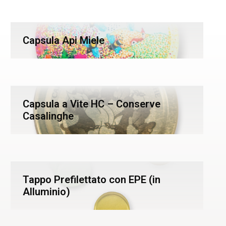
Capsula Api Miele
Capsula a Vite HC – Conserve
Casalinghe
Tappo Prefilettato con EPE (in
Alluminio)