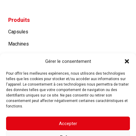
Produits
Capsules
Machines
Pièces détachées
Gérer le consentement
Pour offrir les meilleures expériences, nous utilisons des technologies
Services
telles que les cookies pour stocker et/ou accéder aux informations sur
l'appareil. Le consentement à ces technologies nous permettra de traiter
des données telles que votre comportement de navigation ou des
Assistance
identifiants uniques sur ce site. Ne pas consentir ou retirer son
consentement peut affecter négativement certaines caractéristiques et
Personnalisation
fonctions.
Accepter
© Copyright 2025, Sud Capsule s.r.l. – P.Iva
02069480651
La société fait partie du
Tecnocap Group