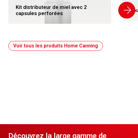
Kit distributeur de miel avec 2
Bo
capsules perforées
Voir tous les produits Home Canning
Découvrez la large gamme de