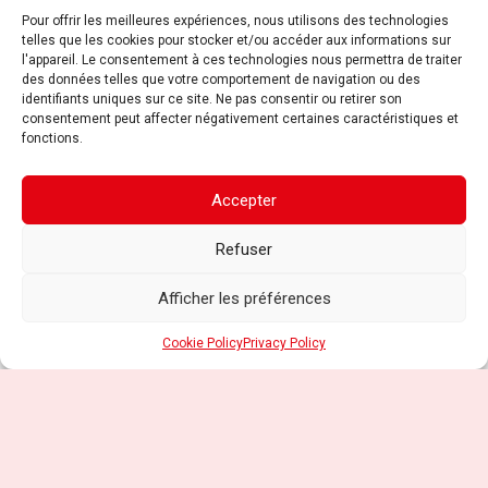
Pour offrir les meilleures expériences, nous utilisons des technologies
Travaillez avec nous
telles que les cookies pour stocker et/ou accéder aux informations sur
l'appareil. Le consentement à ces technologies nous permettra de traiter
des données telles que votre comportement de navigation ou des
identifiants uniques sur ce site. Ne pas consentir ou retirer son
Produits
consentement peut affecter négativement certaines caractéristiques et
fonctions.
Capsules
Machines
Accepter
Pièces détachées
Refuser
Afficher les préférences
Services
Cookie Policy
Privacy Policy
Assistance
Personnalisation
© Copyright 2025, Sud Capsule s.r.l. – P.Iva
02069480651